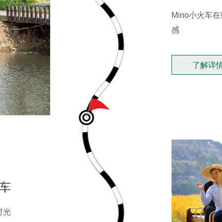
Mino小火
感
了解详
车
时光