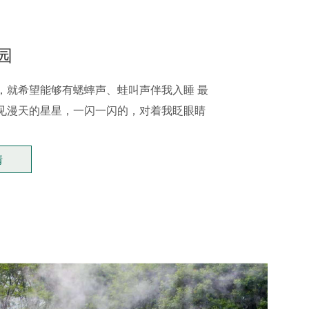
园
，就希望能够有蟋蟀声、蛙叫声伴我入睡 最
见漫天的星星，一闪一闪的，对着我眨眼睛
情