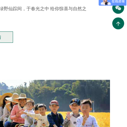
车在绿野仙踪间，于春光之中 给你惊喜与自然之
情