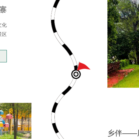
寨
文化
景区
乡伴——